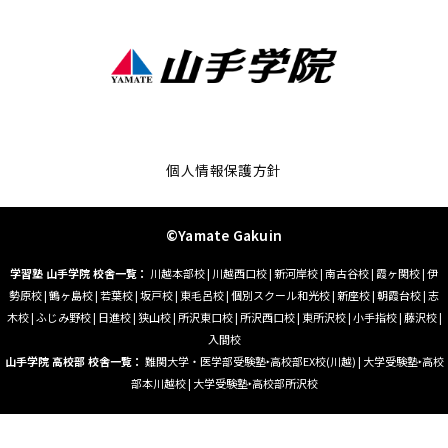
個人情報保護方針
©Yamate Gakuin
学習塾 山手学院 校舎一覧：
川越本部校
|
川越西口校
|
新河岸校
|
南古谷校
|
霞ヶ関校
|
伊
勢原校
|
鶴ヶ島校
|
若葉校
|
坂戸校
|
東毛呂校
|
個別スクール和光校
|
新座校
|
朝霞台校
|
志
木校
|
ふじみ野校
|
日進校
|
狭山校
|
所沢東口校
|
所沢西口校
|
東所沢校
|
小手指校
|
藤沢校
|
入間校
山手学院 高校部 校舎一覧：
難関大学・医学部受験塾‣高校部EX校(川越)
|
大学受験塾‣高校
部本川越校
|
大学受験塾‣高校部所沢校