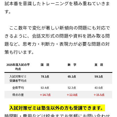
試本番を意識したトレーニングを積み重ねていきま
す。
ここ数年で変化が著しい新傾向の問題にも対応で
きるように、会話文形式の問題や資料を読み取る問
題など、思考力・判断力・表現力が必要な問題の対
策も行います。
2025年度入試の平
国 語
数 学
英 語
均点
入試対策ゼミ
78.1点
65.1点
59.1点
受講者平均点
全県平均
63.4点
52.3点
43.6点
得点の差
＋14.7点
＋12.8点
＋15.5点
入試対策ゼミは塾生以外の方も受講できます。
時間割・費用などは校舎までお気軽にお問い合わせ