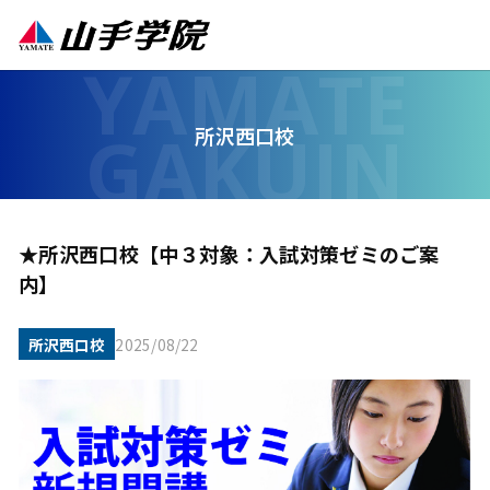
所沢西口校
★所沢西口校【中３対象：入試対策ゼミのご案
内】
所沢西口校
2025/08/22