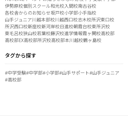
伊勢原校
個別スクール和光校
入間校
南古谷校
各校舎からのお知らせ
坂戸校
小学部
小手指校
山手ジュニア
川越本部校
川越西口校
志木校
所沢東口校
所沢西口校
新座校
新河岸校
日進校
朝霞台校
東所沢校
東毛呂校
狭山校
若葉校
藤沢校
進学情報
霞ヶ関校
高校部
高校部EX
高校部所沢校
高校部本川越校
鶴ヶ島校
タグから探す
中学受験
中学部
小学部
山手サポート
山手ジュニア
#
#
#
#
#
高校部
#