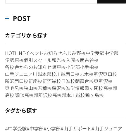
POST
カテゴリから探す
HOTLINE
イベント
お知らせ
ふじみ野校
中学受験
中学部
伊勢原校
個別スクール和光校
入間校
南古谷校
各校舎からのお知らせ
坂戸校
小学部
小手指校
山手ジュニア
川越本部校
川越西口校
志木校
所沢東口校
所沢西口校
新座校
新河岸校
日進校
朝霞台校
東所沢校
東毛呂校
狭山校
若葉校
藤沢校
進学情報
霞ヶ関校
高校部
高校部EX
高校部所沢校
高校部本川越校
鶴ヶ島校
タグから探す
中学受験
中学部
小学部
山手サポート
山手ジュニア
#
#
#
#
#