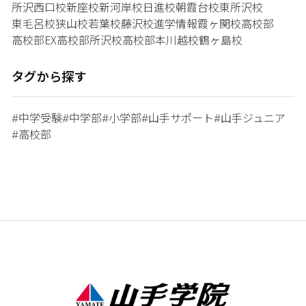
所沢西口校
新座校
新河岸校
日進校
朝霞台校
東所沢校
東毛呂校
狭山校
若葉校
藤沢校
進学情報
霞ヶ関校
高校部
高校部EX
高校部所沢校
高校部本川越校
鶴ヶ島校
タグから探す
中学受験
中学部
小学部
山手サポート
山手ジュニア
#
#
#
#
#
高校部
#