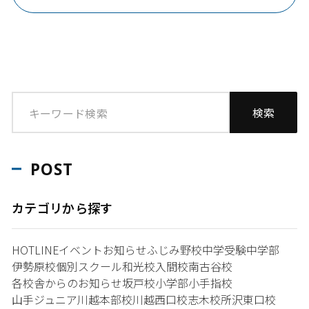
POST
カテゴリから探す
HOTLINE
イベント
お知らせ
ふじみ野校
中学受験
中学部
伊勢原校
個別スクール和光校
入間校
南古谷校
各校舎からのお知らせ
坂戸校
小学部
小手指校
山手ジュニア
川越本部校
川越西口校
志木校
所沢東口校