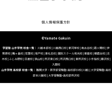
個人情報保護方針
©Yamate Gakuin
学習塾 山手学院 校舎一覧：
川越本部校
|
川越西口校
|
新河岸校
|
南古谷校
|
霞ヶ関校
|
伊
勢原校
|
鶴ヶ島校
|
若葉校
|
坂戸校
|
東毛呂校
|
個別スクール和光校
|
新座校
|
朝霞台校
|
志
木校
|
ふじみ野校
|
日進校
|
狭山校
|
所沢東口校
|
所沢西口校
|
東所沢校
|
小手指校
|
藤沢校
|
入間校
山手学院 高校部 校舎一覧：
難関大学・医学部受験塾‣高校部EX校(川越)
|
大学受験塾‣高校
部本川越校
|
大学受験塾‣高校部所沢校