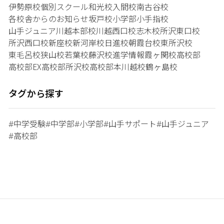
伊勢原校
個別スクール和光校
入間校
南古谷校
各校舎からのお知らせ
坂戸校
小学部
小手指校
山手ジュニア
川越本部校
川越西口校
志木校
所沢東口校
所沢西口校
新座校
新河岸校
日進校
朝霞台校
東所沢校
東毛呂校
狭山校
若葉校
藤沢校
進学情報
霞ヶ関校
高校部
高校部EX
高校部所沢校
高校部本川越校
鶴ヶ島校
タグから探す
中学受験
中学部
小学部
山手サポート
山手ジュニア
#
#
#
#
#
高校部
#