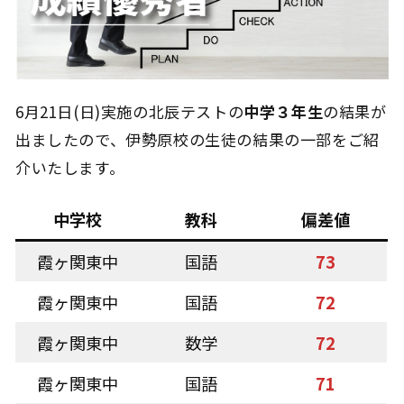
6月21日(日)実施の北辰テストの
中学３年生
の結果が
出ましたので、伊勢原校の生徒の結果の一部をご紹
介いたします。
中学校
教科
偏差値
霞ヶ関東中
国語
73
霞ヶ関東中
国語
72
霞ヶ関東中
数学
72
霞ヶ関東中
国語
71