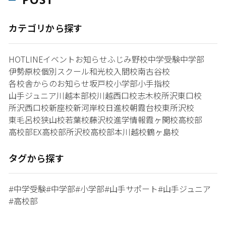
カテゴリから探す
HOTLINE
イベント
お知らせ
ふじみ野校
中学受験
中学部
伊勢原校
個別スクール和光校
入間校
南古谷校
各校舎からのお知らせ
坂戸校
小学部
小手指校
山手ジュニア
川越本部校
川越西口校
志木校
所沢東口校
所沢西口校
新座校
新河岸校
日進校
朝霞台校
東所沢校
東毛呂校
狭山校
若葉校
藤沢校
進学情報
霞ヶ関校
高校部
高校部EX
高校部所沢校
高校部本川越校
鶴ヶ島校
タグから探す
中学受験
中学部
小学部
山手サポート
山手ジュニア
#
#
#
#
#
高校部
#