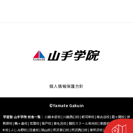
個人情報保護方針
©Yamate Gakuin
学習塾 山手学院 校舎一覧：
川越本部校
|
川越西口校
|
新河岸校
|
南古谷校
|
霞ヶ関校
|
伊
勢原校
|
鶴ヶ島校
|
若葉校
|
坂戸校
|
東毛呂校
|
個別スクール和光校
|
新座校
|
朝霞台校
|
志
木校
|
ふじみ野校
|
日進校
|
狭山校
|
所沢東口校
|
所沢西口校
|
東所沢校
|
小手指校
|
藤沢校
|