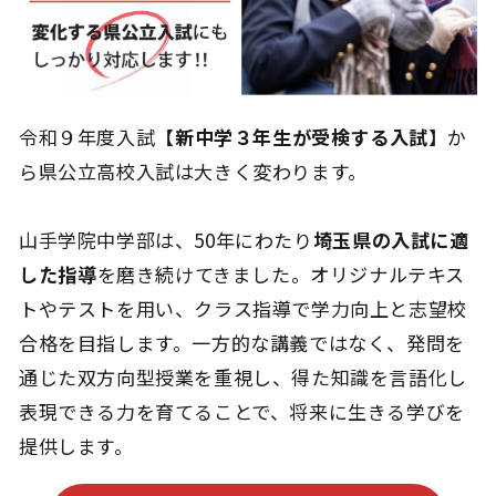
令和９年度入試【
新中学３年生が受検する入試
】か
ら県公立高校入試は大きく変わります。
山手学院中学部は、50年にわたり
埼玉県の入試に適
した指導
を磨き続けてきました。オリジナルテキス
トやテストを用い、クラス指導で学力向上と志望校
合格を目指します。一方的な講義ではなく、発問を
通じた双方向型授業を重視し、得た知識を言語化し
表現できる力を育てることで、将来に生きる学びを
提供します。