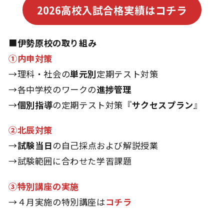
2026高校入試合格実績はコチラ
■
伊勢原校の取り組み
①内申対策
→理科・社会の
単元別
定期テスト対策
→各中学校のワークの
進捗管理
→
個別指導
の定期テスト対策『
サクセスプラン
』
②北辰対策
→
試験当日
の自己採点および解説授業
→試験範囲に合わせた学習課題
③特別講座の実施
→４月実施の特別講座は
コチラ