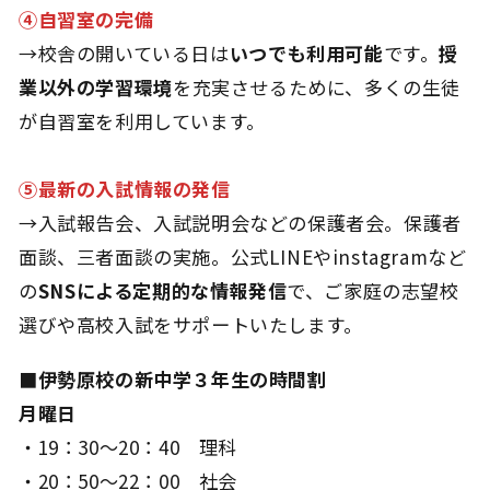
④自習室の完備
→校舎の開いている日は
いつでも利用可能
です。
授
業以外の学習環境
を充実させるために、多くの生徒
が自習室を利用しています。
⑤最新の入試情報の発信
→入試報告会、入試説明会などの保護者会。保護者
面談、三者面談の実施。公式LINEやinstagramなど
の
SNSによる定期的な情報発信
で、ご家庭の志望校
選びや高校入試をサポートいたします。
■伊勢原校の新中学３年生の時間割
月曜日
・19：30～20：40 理科
・20：50～22：00 社会