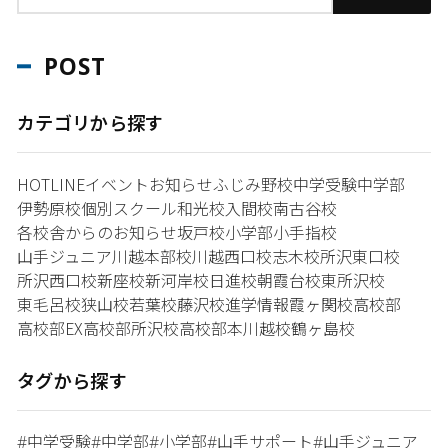
POST
カテゴリから探す
HOTLINE
イベント
お知らせ
ふじみ野校
中学受験
中学部
伊勢原校
個別スクール和光校
入間校
南古谷校
各校舎からのお知らせ
坂戸校
小学部
小手指校
山手ジュニア
川越本部校
川越西口校
志木校
所沢東口校
所沢西口校
新座校
新河岸校
日進校
朝霞台校
東所沢校
東毛呂校
狭山校
若葉校
藤沢校
進学情報
霞ヶ関校
高校部
高校部EX
高校部所沢校
高校部本川越校
鶴ヶ島校
タグから探す
中学受験
中学部
小学部
山手サポート
山手ジュニア
#
#
#
#
#