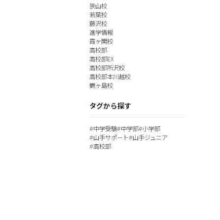
狭山校
若葉校
藤沢校
進学情報
霞ヶ関校
高校部
高校部EX
高校部所沢校
高校部本川越校
鶴ヶ島校
タグから探す
中学受験
中学部
小学部
#
#
#
山手サポート
山手ジュニア
#
#
高校部
#