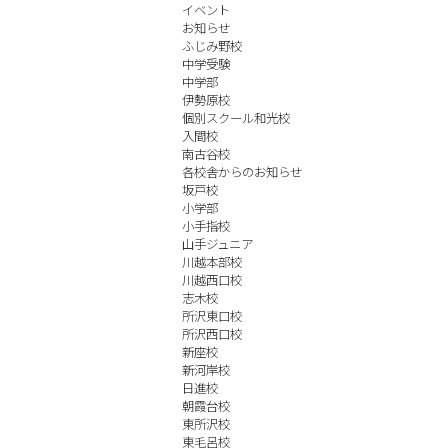
イベント
お知らせ
ふじみ野校
中学受験
中学部
伊勢原校
個別スクール和光校
入間校
南古谷校
各校舎からのお知らせ
坂戸校
小学部
小手指校
山手ジュニア
川越本部校
川越西口校
志木校
所沢東口校
所沢西口校
新座校
新河岸校
日進校
朝霞台校
東所沢校
東毛呂校