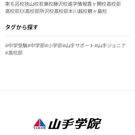
東毛呂校
狭山校
若葉校
藤沢校
進学情報
霞ヶ関校
高校部
高校部EX
高校部所沢校
高校部本川越校
鶴ヶ島校
タグから探す
中学受験
中学部
小学部
山手サポート
山手ジュニア
#
#
#
#
#
高校部
#