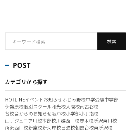
POST
カテゴリから探す
HOTLINE
イベント
お知らせ
ふじみ野校
中学受験
中学部
伊勢原校
個別スクール和光校
入間校
南古谷校
各校舎からのお知らせ
坂戸校
小学部
小手指校
山手ジュニア
川越本部校
川越西口校
志木校
所沢東口校
所沢西口校
新座校
新河岸校
日進校
朝霞台校
東所沢校