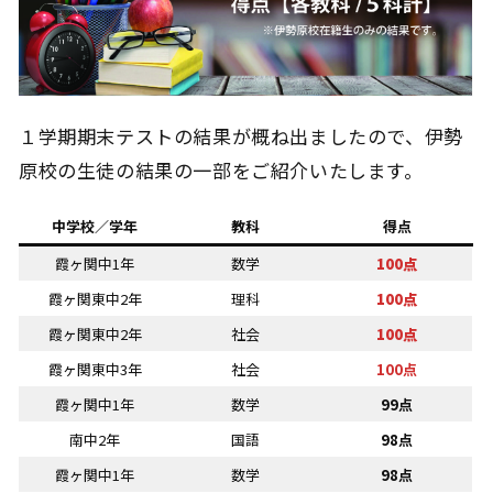
１学期期末テストの結果が概ね出ましたので、伊勢
原校の生徒の結果の一部をご紹介いたします。
中学校／学年
教科
得点
霞ヶ関中1年
数学
100点
霞ヶ関東中2年
理科
100点
霞ヶ関東中2年
社会
100点
霞ヶ関東中3年
社会
100点
霞ヶ関中1年
数学
99点
南中2年
国語
98点
霞ヶ関中1年
数学
98点