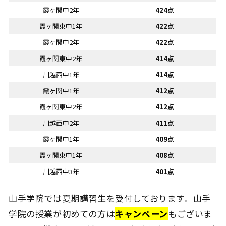
霞ヶ関中2年
424点
霞ヶ関東中1年
422点
霞ヶ関中2年
422点
霞ヶ関東中2年
414点
川越西中1年
414点
霞ヶ関中1年
412点
霞ヶ関東中2年
412点
川越西中2年
411点
霞ヶ関中1年
409点
霞ヶ関東中1年
408点
川越西中3年
401点
山手学院では夏期講習生を受付しております。山手
学院の授業が初めての方は
キャンペーン
もございま