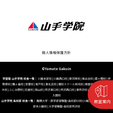
個人情報保護方針
©Yamate Gakuin
学習塾 山手学院 校舎一覧：
川越本部校
|
川越西口校
|
新河岸校
|
南古谷校
|
霞ヶ関校
|
伊
勢原校
|
鶴ヶ島校
|
若葉校
|
坂戸校
|
東毛呂校
|
個別スクール和光校
|
新座校
|
朝霞台校
|
志
木校
|
ふじみ野校
|
日進校
|
狭山校
|
所沢東口校
|
所沢西口校
|
東所沢校
|
小手指校
|
藤沢校
|
入間校
教室案内
山手学院 高校部 校舎一覧：
難関大学・医学部受験塾‣高校部EX校(川越)
|
大学受験塾‣高校
部本川越校
|
大学受験塾‣高校部所沢校