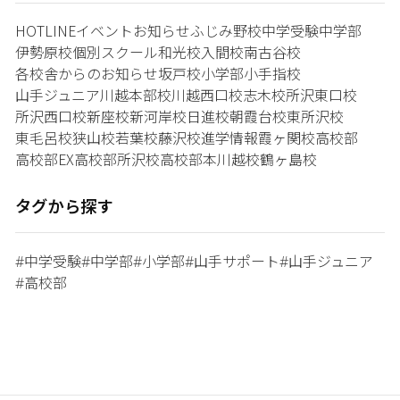
HOTLINE
イベント
お知らせ
ふじみ野校
中学受験
中学部
伊勢原校
個別スクール和光校
入間校
南古谷校
各校舎からのお知らせ
坂戸校
小学部
小手指校
山手ジュニア
川越本部校
川越西口校
志木校
所沢東口校
所沢西口校
新座校
新河岸校
日進校
朝霞台校
東所沢校
東毛呂校
狭山校
若葉校
藤沢校
進学情報
霞ヶ関校
高校部
高校部EX
高校部所沢校
高校部本川越校
鶴ヶ島校
タグから探す
中学受験
中学部
小学部
山手サポート
山手ジュニア
#
#
#
#
#
高校部
#