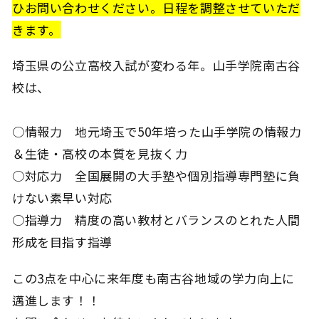
ひお問い合わせください。日程を調整させていただ
きます。
埼玉県の公立高校入試が変わる年。山手学院南古谷
校は、
○情報力 地元埼玉で50年培った山手学院の情報力
＆生徒・高校の本質を見抜く力
○対応力 全国展開の大手塾や個別指導専門塾に負
けない素早い対応
○指導力 精度の高い教材とバランスのとれた人間
形成を目指す指導
この3点を中心に来年度も南古谷地域の学力向上に
邁進します！！