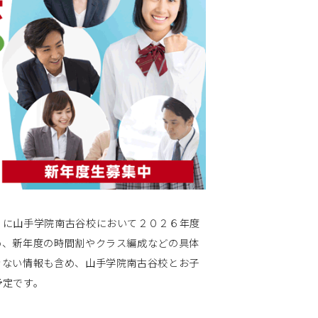
）
に山手学院南古谷校において２０２６年度
め、新年度の時間割やクラス編成などの具体
きない情報も含め、山手学院南古谷校とお子
予定です。