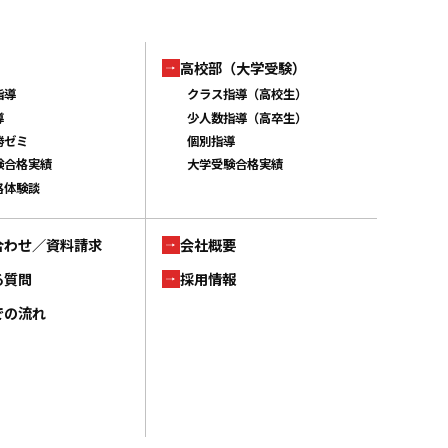
高校部（大学受験）
指導
クラス指導（高校生）
導
少人数指導（高卒生）
勝ゼミ
個別指導
験合格実績
大学受験合格実績
格体験談
合わせ／資料請求
会社概要
る質問
採用情報
での流れ