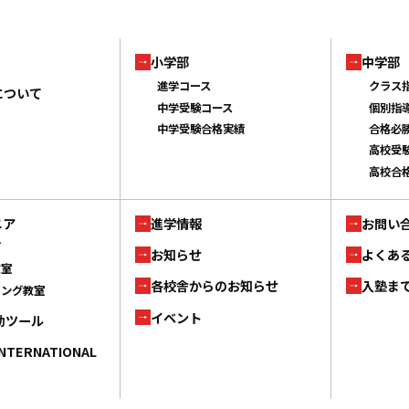
小学部
中学部
進学コース
クラス
について
中学受験コース
個別指
中学受験合格実績
合格必
高校受
高校合
ニア
進学情報
お問い
ブ
お知らせ
よくあ
教室
各校舎からのお知らせ
入塾ま
ミング教室
イベント
補助ツール
INTERNATIONAL