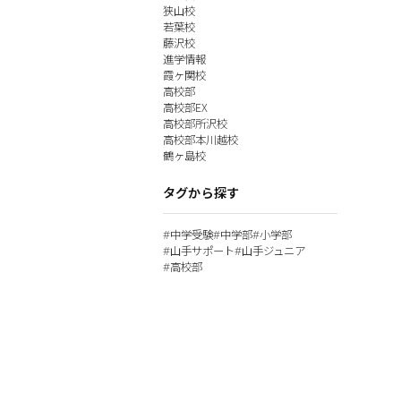
狭山校
若葉校
藤沢校
進学情報
霞ヶ関校
高校部
高校部EX
高校部所沢校
高校部本川越校
鶴ヶ島校
タグから探す
中学受験
中学部
小学部
#
#
#
山手サポート
山手ジュニア
#
#
高校部
#