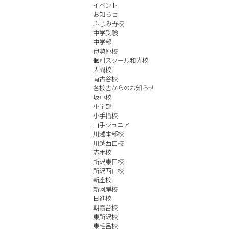
イベント
お知らせ
ふじみ野校
中学受験
中学部
伊勢原校
個別スクール和光校
入間校
南古谷校
各校舎からのお知らせ
坂戸校
小学部
小手指校
山手ジュニア
川越本部校
川越西口校
志木校
所沢東口校
所沢西口校
新座校
新河岸校
日進校
朝霞台校
東所沢校
東毛呂校