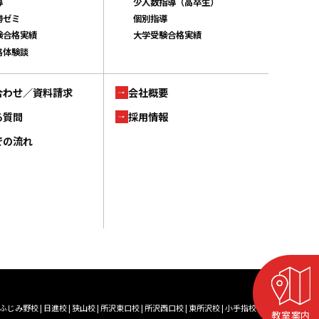
導
少人数指導（高卒生）
勝ゼミ
個別指導
験合格実績
大学受験合格実績
格体験談
合わせ／資料請求
会社概要
る質問
採用情報
での流れ
ふじみ野校
|
日進校
|
狭山校
|
所沢東口校
|
所沢西口校
|
東所沢校
|
小手指校
|
藤沢校
|
入間校
教室案内