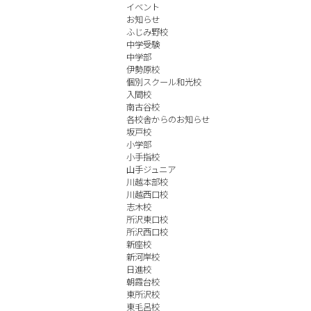
イベント
お知らせ
ふじみ野校
中学受験
中学部
伊勢原校
個別スクール和光校
入間校
南古谷校
各校舎からのお知らせ
坂戸校
小学部
小手指校
山手ジュニア
川越本部校
川越西口校
志木校
所沢東口校
所沢西口校
新座校
新河岸校
日進校
朝霞台校
東所沢校
東毛呂校