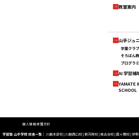
教室案内
山手ジュ
学童クラ
そろばん
プログラ
AI 学習
YAMATE 
SCHOOL
個人情報保護方針
学習塾 山手学院 校舎一覧：
川越本部校
|
川越西口校
|
新河岸校
|
南古谷校
|
霞ヶ関校
|
伊勢