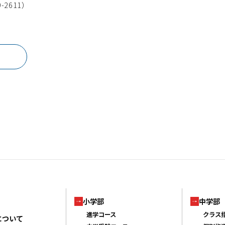
2611）
小学部
中学部
進学コース
クラス
について