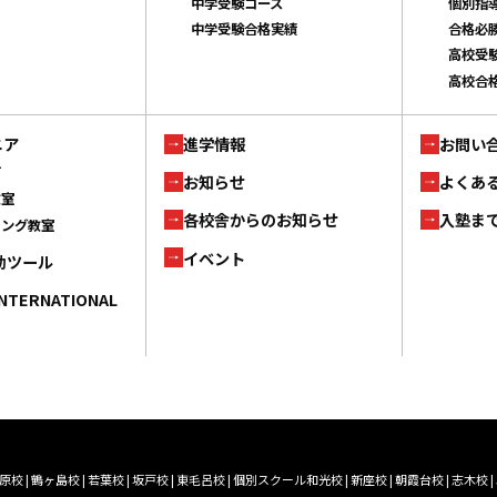
中学受験コース
個別指
中学受験合格実績
合格必
高校受
高校合
ニア
進学情報
お問い
ブ
お知らせ
よくあ
教室
各校舎からのお知らせ
入塾ま
ミング教室
イベント
補助ツール
INTERNATIONAL
原校
|
鶴ヶ島校
|
若葉校
|
坂戸校
|
東毛呂校
|
個別スクール和光校
|
新座校
|
朝霞台校
|
志木校
|