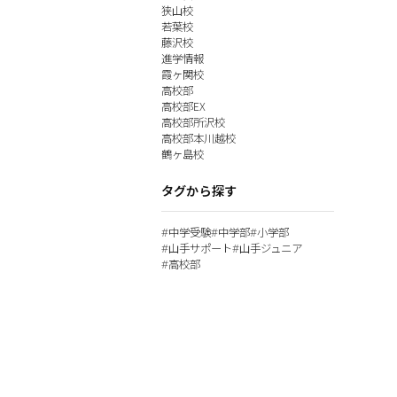
狭山校
若葉校
藤沢校
進学情報
霞ヶ関校
高校部
高校部EX
高校部所沢校
高校部本川越校
鶴ヶ島校
タグから探す
中学受験
中学部
小学部
#
#
#
山手サポート
山手ジュニア
#
#
高校部
#