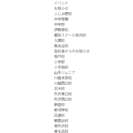
イベント
お知らせ
ふじみ野校
中学受験
中学部
伊勢原校
個別スクール和光校
入間校
南古谷校
各校舎からのお知らせ
坂戸校
小学部
小手指校
山手ジュニア
川越本部校
川越西口校
志木校
所沢東口校
所沢西口校
新座校
新河岸校
日進校
朝霞台校
東所沢校
東毛呂校