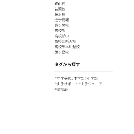
狭山校
若葉校
藤沢校
進学情報
霞ヶ関校
高校部
高校部EX
高校部所沢校
高校部本川越校
鶴ヶ島校
タグから探す
中学受験
中学部
小学部
#
#
#
山手サポート
山手ジュニア
#
#
高校部
#