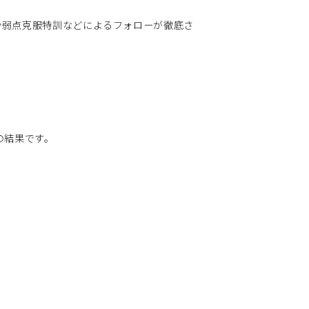
や弱点克服特訓などによるフォローが徹底さ
の結果です。