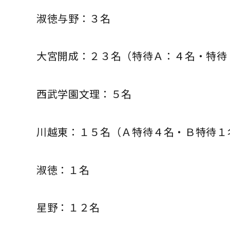
淑徳与野：３名
大宮開成：２３名（特待Ａ：４名・特待
西武学園文理：５名
川越東：１５名（Ａ特待４名・Ｂ特待１
淑徳：１名
星野：１２名