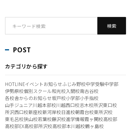
POST
カテゴリから探す
HOTLINE
イベント
お知らせ
ふじみ野校
中学受験
中学部
伊勢原校
個別スクール和光校
入間校
南古谷校
各校舎からのお知らせ
坂戸校
小学部
小手指校
山手ジュニア
川越本部校
川越西口校
志木校
所沢東口校
所沢西口校
新座校
新河岸校
日進校
朝霞台校
東所沢校
東毛呂校
狭山校
若葉校
藤沢校
進学情報
霞ヶ関校
高校部
高校部EX
高校部所沢校
高校部本川越校
鶴ヶ島校