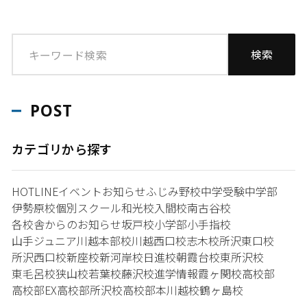
POST
カテゴリから探す
HOTLINE
イベント
お知らせ
ふじみ野校
中学受験
中学部
伊勢原校
個別スクール和光校
入間校
南古谷校
各校舎からのお知らせ
坂戸校
小学部
小手指校
山手ジュニア
川越本部校
川越西口校
志木校
所沢東口校
所沢西口校
新座校
新河岸校
日進校
朝霞台校
東所沢校
東毛呂校
狭山校
若葉校
藤沢校
進学情報
霞ヶ関校
高校部
高校部EX
高校部所沢校
高校部本川越校
鶴ヶ島校