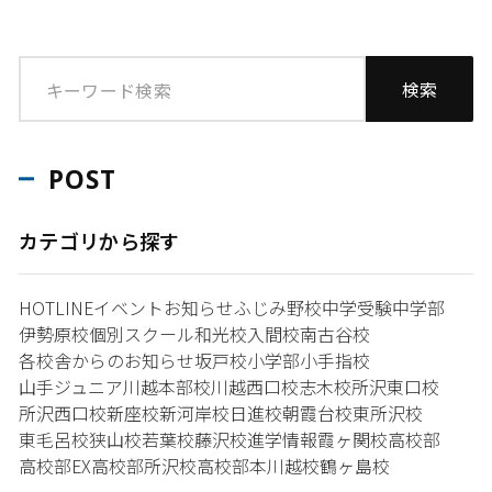
POST
カテゴリから探す
HOTLINE
イベント
お知らせ
ふじみ野校
中学受験
中学部
伊勢原校
個別スクール和光校
入間校
南古谷校
各校舎からのお知らせ
坂戸校
小学部
小手指校
山手ジュニア
川越本部校
川越西口校
志木校
所沢東口校
所沢西口校
新座校
新河岸校
日進校
朝霞台校
東所沢校
東毛呂校
狭山校
若葉校
藤沢校
進学情報
霞ヶ関校
高校部
高校部EX
高校部所沢校
高校部本川越校
鶴ヶ島校