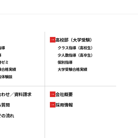
高校部（大学受験）
指導
クラス指導（高校生）
導
少人数指導（高卒生）
勝ゼミ
個別指導
験合格実績
大学受験合格実績
格体験談
合わせ／資料請求
会社概要
る質問
採用情報
での流れ