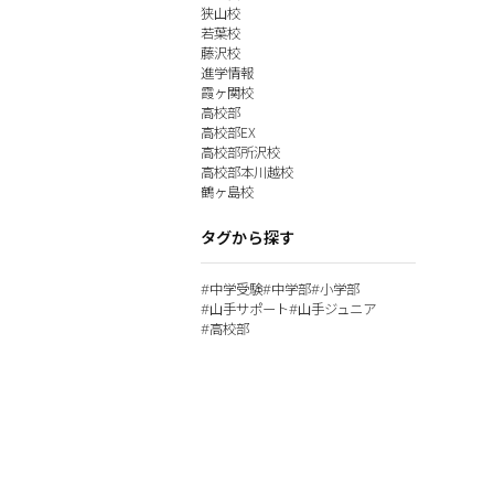
狭山校
若葉校
藤沢校
進学情報
霞ヶ関校
高校部
高校部EX
高校部所沢校
高校部本川越校
鶴ヶ島校
タグから探す
中学受験
中学部
小学部
#
#
#
山手サポート
山手ジュニア
#
#
高校部
#