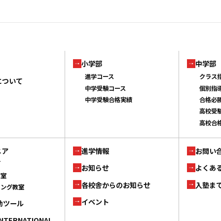
小学部
中学部
進学コース
クラス
について
中学受験コース
個別指
中学受験合格実績
合格必
高校受
高校合
ニア
進学情報
お問い
ブ
お知らせ
よくあ
教室
各校舎からのお知らせ
入塾ま
ミング教室
イベント
補助ツール
INTERNATIONAL