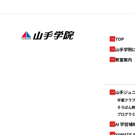
TOP
山手学院
教室案内
山手ジュ
学童クラ
そろばん
プログラ
AI 学習
YAMATE 