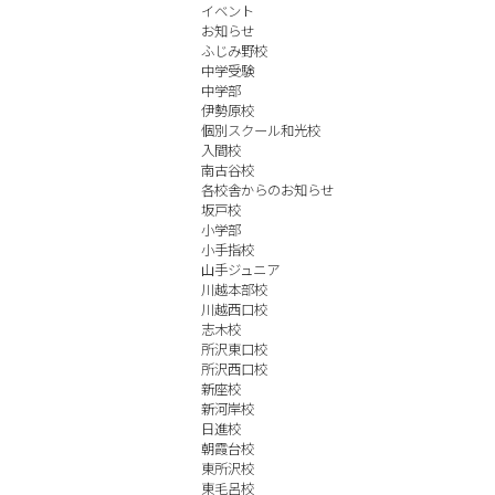
イベント
お知らせ
ふじみ野校
中学受験
中学部
伊勢原校
個別スクール和光校
入間校
南古谷校
各校舎からのお知らせ
坂戸校
小学部
小手指校
山手ジュニア
川越本部校
川越西口校
志木校
所沢東口校
所沢西口校
新座校
新河岸校
日進校
朝霞台校
東所沢校
東毛呂校