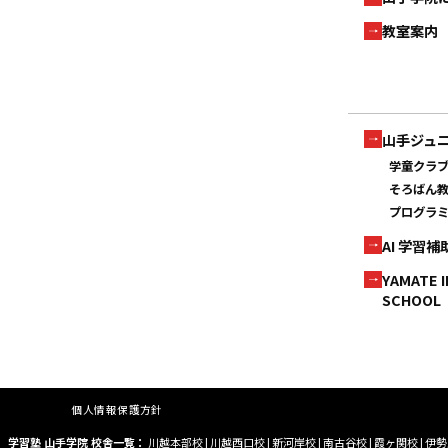
教室案内
山手ジュ
学童クラ
そろばん
プログラ
AI 学習
YAMATE 
SCHOOL
個人情報保護方針
学習塾 山手学院 校舎一覧：
川越本部校
|
川越西口校
|
新河岸校
|
南古谷校
|
霞ヶ関校
|
伊勢