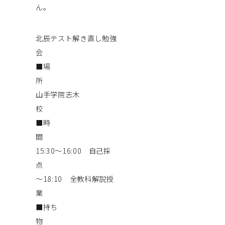
ん。
北辰テスト解き直し勉強
■場
山手学院志木
■時
15:30～16:00 自己採
点 16
～18:10 全教科解説授
■持ち