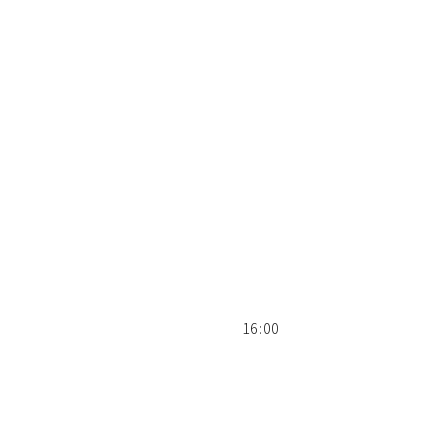
会
校
間
:00
業
物