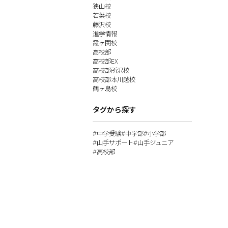
狭山校
若葉校
藤沢校
進学情報
霞ヶ関校
高校部
高校部EX
高校部所沢校
高校部本川越校
所
鶴ヶ島校
タグから探す
中学受験
中学部
小学部
#
#
#
山手サポート
山手ジュニア
#
#
高校部
#