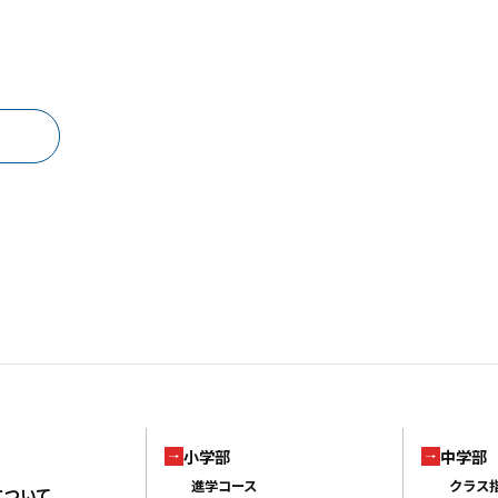
小学部
中学部
進学コース
クラス
について