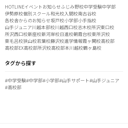
HOTLINE
イベント
お知らせ
ふじみ野校
中学受験
中学部
伊勢原校
個別スクール和光校
入間校
南古谷校
各校舎からのお知らせ
坂戸校
小学部
小手指校
山手ジュニア
川越本部校
川越西口校
志木校
所沢東口校
所沢西口校
新座校
新河岸校
日進校
朝霞台校
東所沢校
東毛呂校
狭山校
若葉校
藤沢校
進学情報
霞ヶ関校
高校部
高校部EX
高校部所沢校
高校部本川越校
鶴ヶ島校
タグから探す
中学受験
中学部
小学部
山手サポート
山手ジュニア
#
#
#
#
#
高校部
#