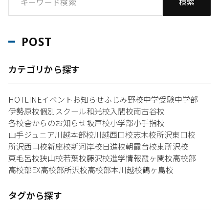
POST
カテゴリから探す
HOTLINE
イベント
お知らせ
ふじみ野校
中学受験
中学部
伊勢原校
個別スクール和光校
入間校
南古谷校
各校舎からのお知らせ
坂戸校
小学部
小手指校
山手ジュニア
川越本部校
川越西口校
志木校
所沢東口校
所沢西口校
新座校
新河岸校
日進校
朝霞台校
東所沢校
東毛呂校
狭山校
若葉校
藤沢校
進学情報
霞ヶ関校
高校部
高校部EX
高校部所沢校
高校部本川越校
鶴ヶ島校
タグから探す