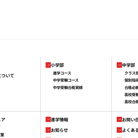
小学部
中学部
進学コース
クラス
について
中学受験コース
個別指
中学受験合格実績
合格必
高校受
高校合
ニア
進学情報
お問い
ブ
お知らせ
よくあ
教室