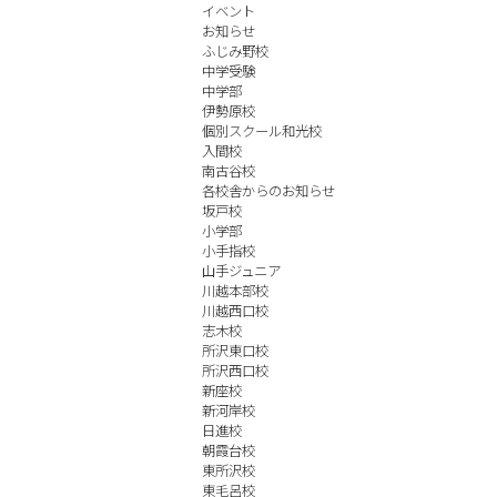
イベント
お知らせ
ふじみ野校
中学受験
中学部
伊勢原校
個別スクール和光校
入間校
南古谷校
各校舎からのお知らせ
坂戸校
小学部
小手指校
山手ジュニア
川越本部校
川越西口校
志木校
所沢東口校
所沢西口校
新座校
新河岸校
日進校
朝霞台校
東所沢校
東毛呂校