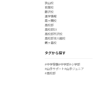
狭山校
若葉校
藤沢校
進学情報
霞ヶ関校
高校部
高校部EX
高校部所沢校
高校部本川越校
鶴ヶ島校
タグから探す
中学受験
中学部
小学部
#
#
#
山手サポート
山手ジュニア
#
#
高校部
#