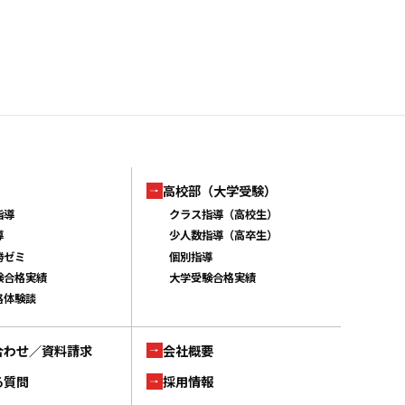
高校部（大学受験）
指導
クラス指導（高校生）
導
少人数指導（高卒生）
勝ゼミ
個別指導
験合格実績
大学受験合格実績
格体験談
合わせ／資料請求
会社概要
る質問
採用情報