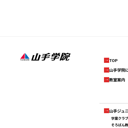
TOP
山手学院
教室案内
山手ジュ
学童クラ
そろばん