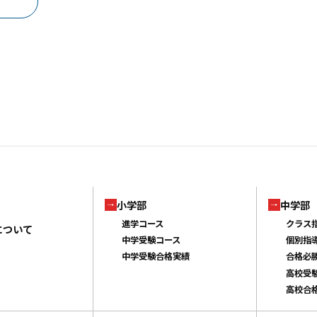
小学部
中学部
進学コース
クラス
について
中学受験コース
個別指
中学受験合格実績
合格必
高校受
高校合