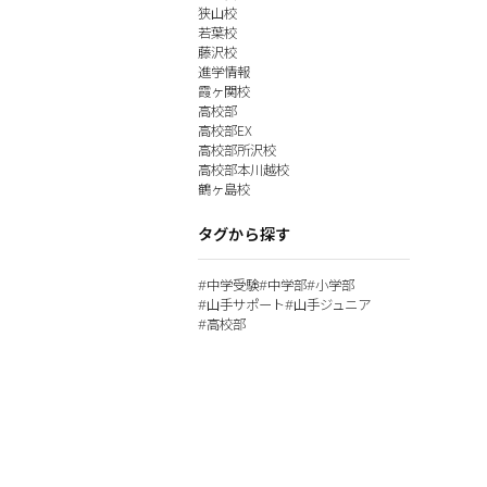
狭山校
若葉校
藤沢校
進学情報
霞ヶ関校
高校部
高校部EX
高校部所沢校
高校部本川越校
鶴ヶ島校
タグから探す
中学受験
中学部
小学部
#
#
#
山手サポート
山手ジュニア
#
#
高校部
#