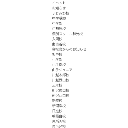
イベント
お知らせ
ふじみ野校
中学受験
中学部
伊勢原校
個別スクール和光校
入間校
南古谷校
各校舎からのお知らせ
坂戸校
小学部
小手指校
山手ジュニア
川越本部校
川越西口校
志木校
所沢東口校
所沢西口校
新座校
新河岸校
日進校
朝霞台校
東所沢校
東毛呂校