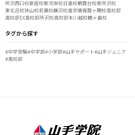
所沢西口校
新座校
新河岸校
日進校
朝霞台校
東所沢校
東毛呂校
狭山校
若葉校
藤沢校
進学情報
霞ヶ関校
高校部
高校部EX
高校部所沢校
高校部本川越校
鶴ヶ島校
タグから探す
中学受験
中学部
小学部
山手サポート
山手ジュニア
#
#
#
#
#
高校部
#