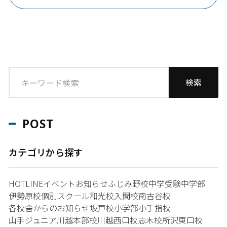
POST
カテゴリから探す
HOTLINE
イベント
お知らせ
ふじみ野校
中学受験
中学部
伊勢原校
個別スクール和光校
入間校
南古谷校
各校舎からのお知らせ
坂戸校
小学部
小手指校
山手ジュニア
川越本部校
川越西口校
志木校
所沢東口校