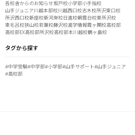
各校舎からのお知らせ
坂戸校
小学部
小手指校
山手ジュニア
川越本部校
川越西口校
志木校
所沢東口校
所沢西口校
新座校
新河岸校
日進校
朝霞台校
東所沢校
東毛呂校
狭山校
若葉校
藤沢校
進学情報
霞ヶ関校
高校部
高校部EX
高校部所沢校
高校部本川越校
鶴ヶ島校
タグから探す
中学受験
中学部
小学部
山手サポート
山手ジュニア
#
#
#
#
#
高校部
#