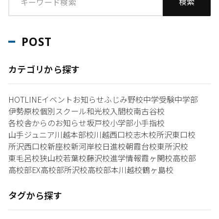
POST
カテゴリから探す
HOTLINE
イベント
お知らせ
ふじみ野校
中学受験
中学部
伊勢原校
個別スクール和光校
入間校
南古谷校
各校舎からのお知らせ
坂戸校
小学部
小手指校
山手ジュニア
川越本部校
川越西口校
志木校
所沢東口校
所沢西口校
新座校
新河岸校
日進校
朝霞台校
東所沢校
東毛呂校
狭山校
若葉校
藤沢校
進学情報
霞ヶ関校
高校部
高校部EX
高校部所沢校
高校部本川越校
鶴ヶ島校
タグから探す