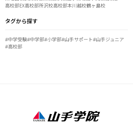
高校部EX
高校部所沢校
高校部本川越校
鶴ヶ島校
タグから探す
中学受験
中学部
小学部
山手サポート
山手ジュニア
#
#
#
#
#
高校部
#