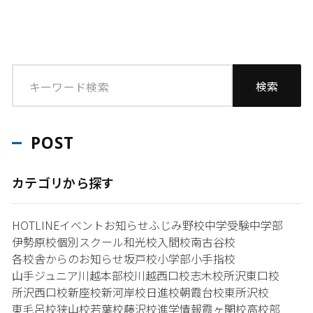
POST
カテゴリから探す
HOTLINE
イベント
お知らせ
ふじみ野校
中学受験
中学部
伊勢原校
個別スクール和光校
入間校
南古谷校
各校舎からのお知らせ
坂戸校
小学部
小手指校
山手ジュニア
川越本部校
川越西口校
志木校
所沢東口校
所沢西口校
新座校
新河岸校
日進校
朝霞台校
東所沢校
東毛呂校
狭山校
若葉校
藤沢校
進学情報
霞ヶ関校
高校部