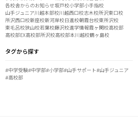
各校舎からのお知らせ
坂戸校
小学部
小手指校
山手ジュニア
川越本部校
川越西口校
志木校
所沢東口校
所沢西口校
新座校
新河岸校
日進校
朝霞台校
東所沢校
東毛呂校
狭山校
若葉校
藤沢校
進学情報
霞ヶ関校
高校部
高校部EX
高校部所沢校
高校部本川越校
鶴ヶ島校
タグから探す
中学受験
中学部
小学部
山手サポート
山手ジュニア
#
#
#
#
#
高校部
#