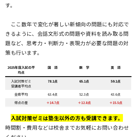
す。
ここ数年で変化が著しい新傾向の問題にも対応で
きるように、会話文形式の問題や資料を読み取る問
題など、思考力・判断力・表現力が必要な問題の対
策も行います。
2025年度入試の平
国 語
数 学
英 語
均点
入試対策ゼミ
78.1点
65.1点
59.1点
受講者平均点
全県平均
63.4点
52.3点
43.6点
得点の差
＋14.7点
＋12.8点
＋15.5点
入試対策ゼミは塾生以外の方も受講できます。
時間割・費用などは校舎までお気軽にお問い合わせ
ください。