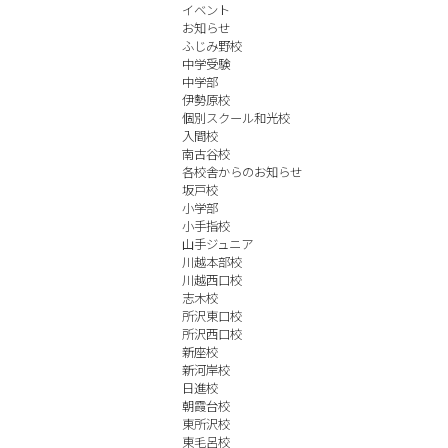
イベント
お知らせ
ふじみ野校
中学受験
中学部
伊勢原校
個別スクール和光校
入間校
南古谷校
各校舎からのお知らせ
坂戸校
小学部
小手指校
山手ジュニア
川越本部校
川越西口校
志木校
所沢東口校
所沢西口校
新座校
新河岸校
日進校
朝霞台校
東所沢校
東毛呂校