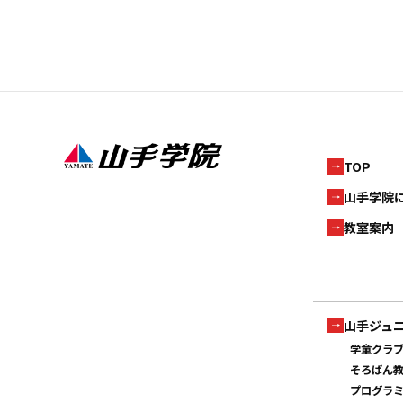
TOP
山手学院
教室案内
山手ジュ
学童クラ
そろばん
プログラ