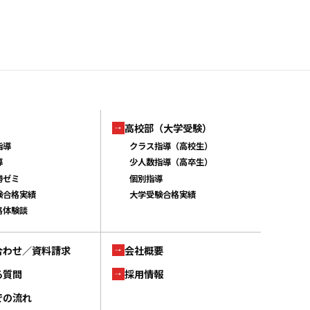
高校部（大学受験）
指導
クラス指導（高校生）
導
少人数指導（高卒生）
勝ゼミ
個別指導
験合格実績
大学受験合格実績
格体験談
合わせ／資料請求
会社概要
る質問
採用情報
での流れ