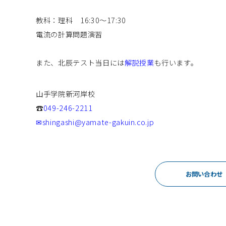
教科：理科 16:30～17:30
電流の計算問題演習
また、北辰テスト当日には
解説授業
も行います。
山手学院新河岸校
☎
049-246-2211
✉shingashi@yamate-gakuin.co.jp
お問い合わせ