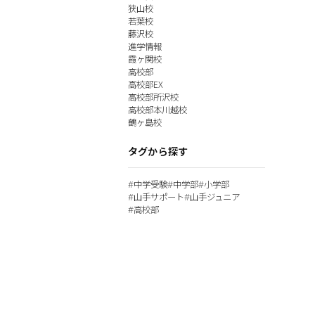
狭山校
若葉校
藤沢校
進学情報
霞ヶ関校
高校部
高校部EX
高校部所沢校
高校部本川越校
鶴ヶ島校
タグから探す
中学受験
中学部
小学部
#
#
#
山手サポート
山手ジュニア
#
#
高校部
#