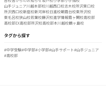
各校舎からのお知らせ
坂戸校
小学部
小手指校
山手ジュニア
川越本部校
川越西口校
志木校
所沢東口校
所沢西口校
新座校
新河岸校
日進校
朝霞台校
東所沢校
東毛呂校
狭山校
若葉校
藤沢校
進学情報
霞ヶ関校
高校部
高校部EX
高校部所沢校
高校部本川越校
鶴ヶ島校
タグから探す
中学受験
中学部
小学部
山手サポート
山手ジュニア
#
#
#
#
#
高校部
#