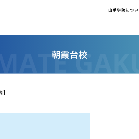
山手学院につい
朝霞台校
内】