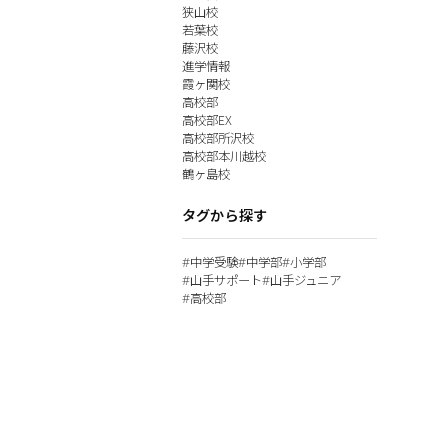
狭山校
若葉校
藤沢校
進学情報
霞ヶ関校
高校部
高校部EX
高校部所沢校
高校部本川越校
鶴ヶ島校
タグから探す
中学受験
中学部
小学部
#
#
#
山手サポート
山手ジュニア
#
#
高校部
#