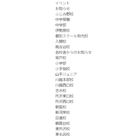
イベント
お知らせ
ふじみ野校
中学受験
中学部
伊勢原校
個別スクール和光校
入間校
南古谷校
各校舎からのお知らせ
坂戸校
小学部
小手指校
山手ジュニア
川越本部校
川越西口校
志木校
所沢東口校
所沢西口校
新座校
新河岸校
日進校
朝霞台校
東所沢校
東毛呂校