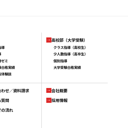
高校部（大学受験）
指導
クラス指導（高校生）
導
少人数指導（高卒生）
勝ゼミ
個別指導
験合格実績
大学受験合格実績
格体験談
合わせ／資料請求
会社概要
る質問
採用情報
での流れ