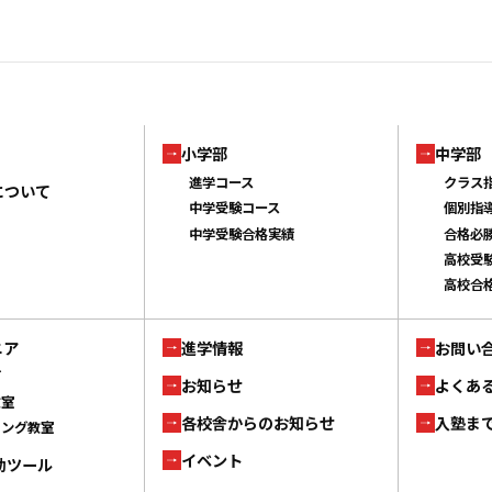
小学部
中学部
進学コース
クラス
について
中学受験コース
個別指
中学受験合格実績
合格必
高校受
高校合
ニア
進学情報
お問い
ブ
お知らせ
よくあ
教室
各校舎からのお知らせ
入塾ま
ミング教室
イベント
補助ツール