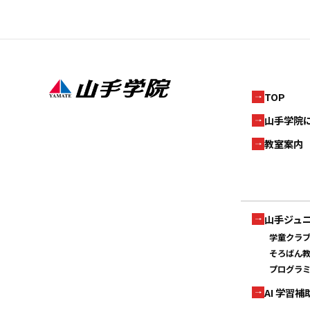
TOP
山手学院
教室案内
山手ジュ
学童クラ
そろばん
プログラ
AI 学習