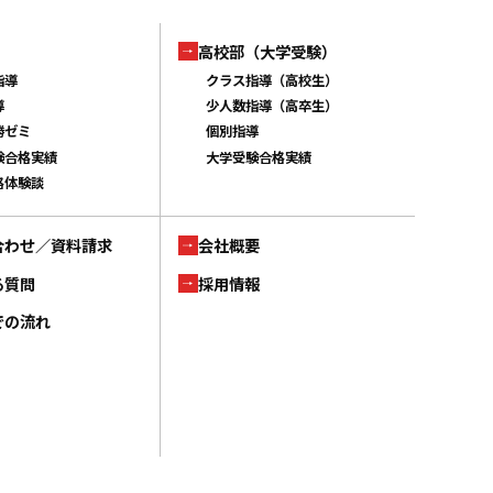
高校部（大学受験）
指導
クラス指導（高校生）
導
少人数指導（高卒生）
勝ゼミ
個別指導
験合格実績
大学受験合格実績
格体験談
合わせ／資料請求
会社概要
る質問
採用情報
での流れ