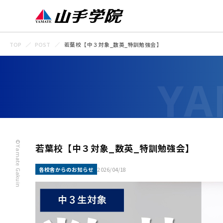
TOP
POST
若葉校【中３対象_数英_特訓勉強会】
©Yamate Gakuin
若葉校【中３対象_数英_特訓勉強会】
各校舎からのお知らせ
2026/04/18