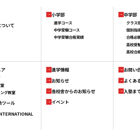
小学部
中学部
進学コース
クラス
について
中学受験コース
個別指
中学受験合格実績
合格必
高校受
高校合
ニア
進学情報
お問い
ブ
お知らせ
よくあ
教室
各校舎からのお知らせ
入塾ま
ミング教室
イベント
補助ツール
INTERNATIONAL