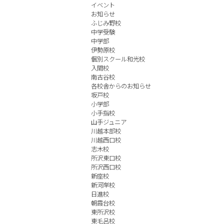
イベント
お知らせ
ふじみ野校
中学受験
中学部
伊勢原校
個別スクール和光校
入間校
南古谷校
各校舎からのお知らせ
坂戸校
小学部
小手指校
山手ジュニア
川越本部校
川越西口校
志木校
所沢東口校
所沢西口校
新座校
新河岸校
日進校
朝霞台校
東所沢校
東毛呂校