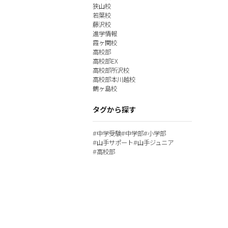
狭山校
若葉校
藤沢校
進学情報
霞ヶ関校
高校部
高校部EX
高校部所沢校
高校部本川越校
鶴ヶ島校
タグから探す
中学受験
中学部
小学部
#
#
#
山手サポート
山手ジュニア
#
#
高校部
#