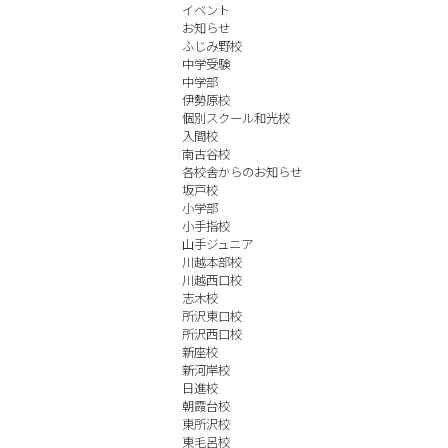
イベント
お知らせ
ふじみ野校
中学受験
中学部
伊勢原校
個別スクール和光校
入間校
南古谷校
各校舎からのお知らせ
坂戸校
小学部
小手指校
山手ジュニア
川越本部校
川越西口校
志木校
所沢東口校
所沢西口校
新座校
新河岸校
日進校
朝霞台校
東所沢校
東毛呂校