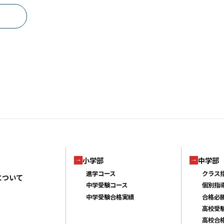
小学部
中学部
進学コース
クラス
について
中学受験コース
個別指
中学受験合格実績
合格必
高校受
高校合