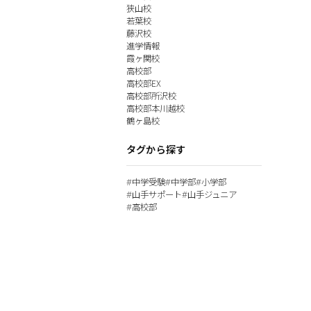
狭山校
若葉校
藤沢校
進学情報
霞ヶ関校
高校部
高校部EX
高校部所沢校
高校部本川越校
鶴ヶ島校
タグから探す
中学受験
中学部
小学部
#
#
#
山手サポート
山手ジュニア
#
#
高校部
#