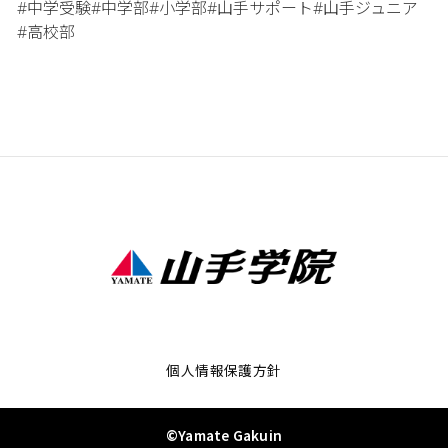
中学受験
中学部
小学部
山手サポート
山手ジュニア
#
#
#
#
#
高校部
#
個人情報保護方針
©Yamate Gakuin