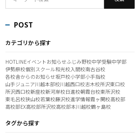
POST
カテゴリから探す
HOTLINE
イベント
お知らせ
ふじみ野校
中学受験
中学部
伊勢原校
個別スクール和光校
入間校
南古谷校
各校舎からのお知らせ
坂戸校
小学部
小手指校
山手ジュニア
川越本部校
川越西口校
志木校
所沢東口校
所沢西口校
新座校
新河岸校
日進校
朝霞台校
東所沢校
東毛呂校
狭山校
若葉校
藤沢校
進学情報
霞ヶ関校
高校部
高校部EX
高校部所沢校
高校部本川越校
鶴ヶ島校
タグから探す