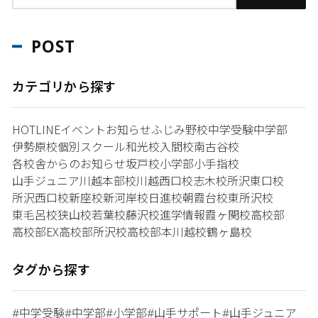
POST
カテゴリから探す
HOTLINE
イベント
お知らせ
ふじみ野校
中学受験
中学部
伊勢原校
個別スクール和光校
入間校
南古谷校
各校舎からのお知らせ
坂戸校
小学部
小手指校
山手ジュニア
川越本部校
川越西口校
志木校
所沢東口校
所沢西口校
新座校
新河岸校
日進校
朝霞台校
東所沢校
東毛呂校
狭山校
若葉校
藤沢校
進学情報
霞ヶ関校
高校部
高校部EX
高校部所沢校
高校部本川越校
鶴ヶ島校
タグから探す
中学受験
中学部
小学部
山手サポート
山手ジュニア
#
#
#
#
#