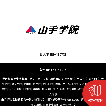
個人情報保護方針
©Yamate Gakuin
学習塾 山手学院 校舎一覧：
川越本部校
|
川越西口校
|
新河岸校
|
南古谷校
|
霞ヶ関校
|
伊
勢原校
|
鶴ヶ島校
|
若葉校
|
坂戸校
|
東毛呂校
|
個別スクール和光校
|
新座校
|
朝霞台校
|
志
木校
|
ふじみ野校
|
日進校
|
狭山校
|
所沢東口校
|
所沢西口校
|
東所沢校
|
小手指校
|
藤沢校
|
入間校
教室案内
山手学院 高校部 校舎一覧：
難関大学・医学部受験塾‣高校部EX校(川越)
|
大学受験塾‣高校
部本川越校
|
大学受験塾‣高校部所沢校