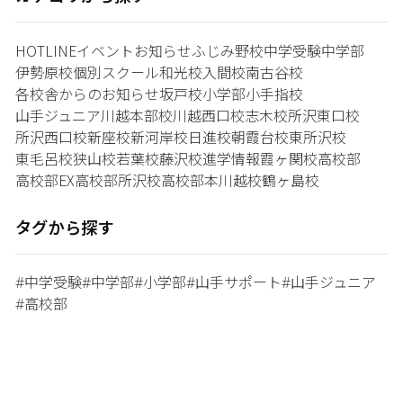
HOTLINE
イベント
お知らせ
ふじみ野校
中学受験
中学部
伊勢原校
個別スクール和光校
入間校
南古谷校
各校舎からのお知らせ
坂戸校
小学部
小手指校
山手ジュニア
川越本部校
川越西口校
志木校
所沢東口校
所沢西口校
新座校
新河岸校
日進校
朝霞台校
東所沢校
東毛呂校
狭山校
若葉校
藤沢校
進学情報
霞ヶ関校
高校部
高校部EX
高校部所沢校
高校部本川越校
鶴ヶ島校
タグから探す
中学受験
中学部
小学部
山手サポート
山手ジュニア
#
#
#
#
#
高校部
#