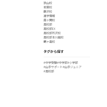
狭山校
若葉校
藤沢校
進学情報
霞ヶ関校
高校部
高校部EX
高校部所沢校
高校部本川越校
鶴ヶ島校
タグから探す
中学受験
中学部
小学部
#
#
#
山手サポート
山手ジュニア
#
#
高校部
#