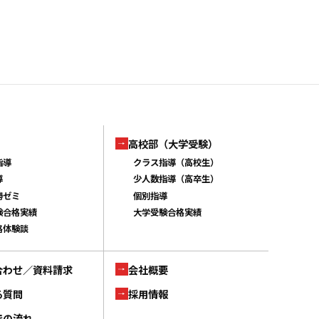
高校部（大学受験）
指導
クラス指導（高校生）
導
少人数指導（高卒生）
勝ゼミ
個別指導
験合格実績
大学受験合格実績
格体験談
合わせ／資料請求
会社概要
る質問
採用情報
での流れ