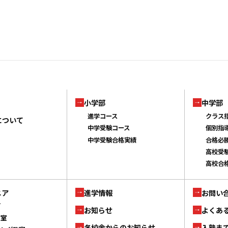
小学部
中学部
進学コース
クラス
について
中学受験コース
個別指
中学受験合格実績
合格必
高校受
高校合
ニア
進学情報
お問い
ブ
お知らせ
よくあ
教室
各校舎からのお知らせ
入塾ま