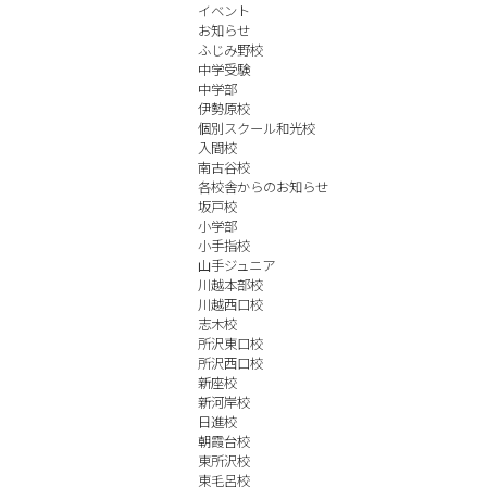
イベント
お知らせ
ふじみ野校
中学受験
中学部
伊勢原校
個別スクール和光校
入間校
南古谷校
各校舎からのお知らせ
坂戸校
小学部
小手指校
山手ジュニア
川越本部校
川越西口校
志木校
所沢東口校
所沢西口校
新座校
新河岸校
日進校
朝霞台校
東所沢校
東毛呂校