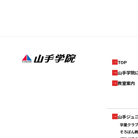
TOP
山手学院
教室案内
山手ジュ
学童クラ
そろばん