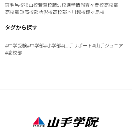
東毛呂校
狭山校
若葉校
藤沢校
進学情報
霞ヶ関校
高校部
高校部EX
高校部所沢校
高校部本川越校
鶴ヶ島校
タグから探す
中学受験
中学部
小学部
山手サポート
山手ジュニア
#
#
#
#
#
高校部
#