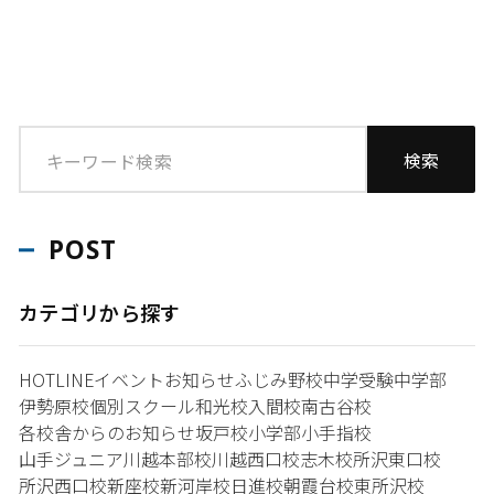
POST
カテゴリから探す
HOTLINE
イベント
お知らせ
ふじみ野校
中学受験
中学部
伊勢原校
個別スクール和光校
入間校
南古谷校
各校舎からのお知らせ
坂戸校
小学部
小手指校
山手ジュニア
川越本部校
川越西口校
志木校
所沢東口校
所沢西口校
新座校
新河岸校
日進校
朝霞台校
東所沢校