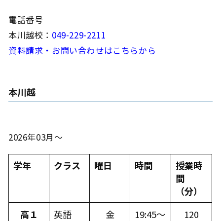
電話番号
本川越校：
049-229-2211
資料請求・お問い合わせはこちらから
本川越
2026年03月～
学年
クラス
曜日
時間
授業時
間
（分）
高１
英語
金
19:45～
120