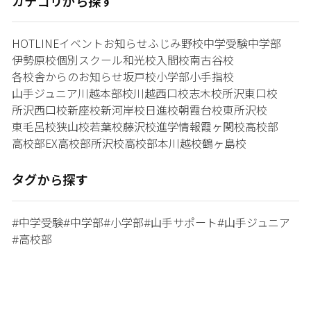
カテゴリから探す
HOTLINE
イベント
お知らせ
ふじみ野校
中学受験
中学部
伊勢原校
個別スクール和光校
入間校
南古谷校
各校舎からのお知らせ
坂戸校
小学部
小手指校
山手ジュニア
川越本部校
川越西口校
志木校
所沢東口校
所沢西口校
新座校
新河岸校
日進校
朝霞台校
東所沢校
東毛呂校
狭山校
若葉校
藤沢校
進学情報
霞ヶ関校
高校部
高校部EX
高校部所沢校
高校部本川越校
鶴ヶ島校
タグから探す
中学受験
中学部
小学部
山手サポート
山手ジュニア
#
#
#
#
#
高校部
#