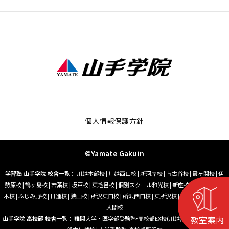
個人情報保護方針
©Yamate Gakuin
学習塾 山手学院 校舎一覧：
川越本部校
|
川越西口校
|
新河岸校
|
南古谷校
|
霞ヶ関校
|
伊
勢原校
|
鶴ヶ島校
|
若葉校
|
坂戸校
|
東毛呂校
|
個別スクール和光校
|
新座校
|
朝霞台校
|
志
木校
|
ふじみ野校
|
日進校
|
狭山校
|
所沢東口校
|
所沢西口校
|
東所沢校
|
小手指校
|
藤沢校
|
入間校
教室案内
山手学院 高校部 校舎一覧：
難関大学・医学部受験塾‣高校部EX校(川越)
|
大学受験塾‣高校