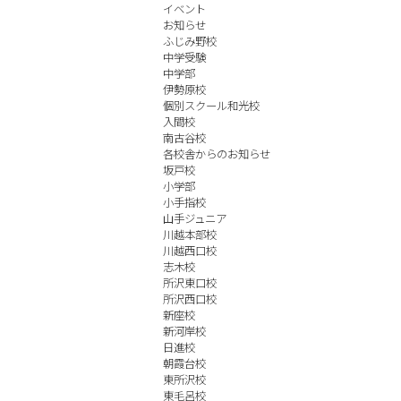
イベント
お知らせ
ふじみ野校
中学受験
中学部
伊勢原校
個別スクール和光校
入間校
南古谷校
各校舎からのお知らせ
坂戸校
小学部
小手指校
山手ジュニア
川越本部校
川越西口校
志木校
所沢東口校
所沢西口校
新座校
新河岸校
日進校
朝霞台校
東所沢校
東毛呂校