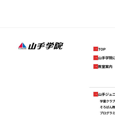
TOP
山手学院
教室案内
山手ジュ
学童クラ
そろばん
プログラ