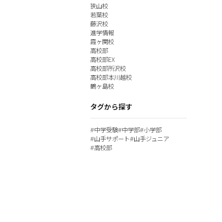
狭山校
若葉校
藤沢校
進学情報
霞ヶ関校
高校部
高校部EX
高校部所沢校
高校部本川越校
鶴ヶ島校
タグから探す
中学受験
中学部
小学部
#
#
#
山手サポート
山手ジュニア
#
#
高校部
#