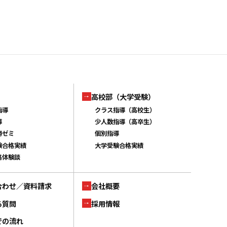
高校部（大学受験）
指導
クラス指導（高校生）
導
少人数指導（高卒生）
勝ゼミ
個別指導
験合格実績
大学受験合格実績
格体験談
合わせ／資料請求
会社概要
る質問
採用情報
での流れ