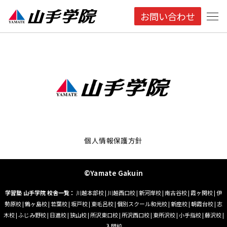
お問い合わせ
個人情報保護方針
©Yamate Gakuin
学習塾 山手学院 校舎一覧：
川越本部校
|
川越西口校
|
新河岸校
|
南古谷校
|
霞ヶ関校
|
伊
勢原校
|
鶴ヶ島校
|
若葉校
|
坂戸校
|
東毛呂校
|
個別スクール和光校
|
新座校
|
朝霞台校
|
志
木校
|
ふじみ野校
|
日進校
|
狭山校
|
所沢東口校
|
所沢西口校
|
東所沢校
|
小手指校
|
藤沢校
|
入間校