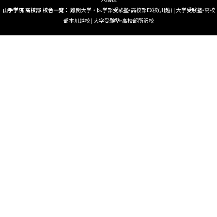
山手学院 高校部 校舎一覧：
難関大学・医学部受験塾‣高校部EX校(川越)
|
大学受験塾‣高校
部本川越校
|
大学受験塾‣高校部所沢校