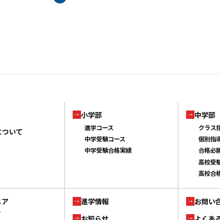
小学部
中学部
進学コース
クラス
について
中学受験コース
個別指
中学受験合格実績
合格必
高校受
高校合
ニア
進学情報
お問い
ブ
お知らせ
よくあ