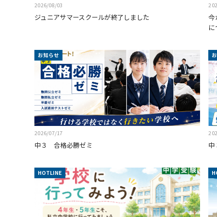
2026/08/03
202
ジュニアサマースクールが終了しました
今
に
お知らせ
2026/07/17
202
中３ 合格必勝ゼミ
中
HOTLINE
H