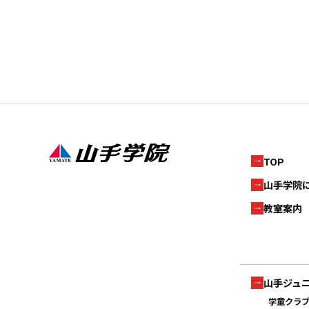
TOP
山手学院
教室案内
山手ジュ
学童クラ