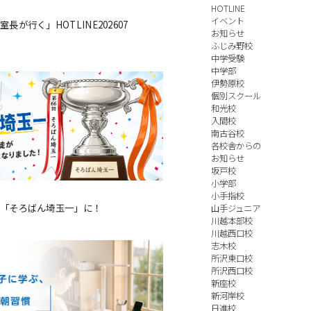
HOTLINE
イベント
長が行く」HOTLINE202607
お知らせ
ふじみ野校
中学受験
中学部
伊勢原校
個別スクール
和光校
入間校
南古谷校
各校舎からの
お知らせ
坂戸校
小学部
小手指校
「そろばん埼玉一」に！
山手ジュニア
川越本部校
川越西口校
志木校
所沢東口校
所沢西口校
新座校
新河岸校
日進校