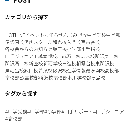
POST
カテゴリから探す
HOTLINE
イベント
お知らせ
ふじみ野校
中学受験
中学部
伊勢原校
個別スクール和光校
入間校
南古谷校
各校舎からのお知らせ
坂戸校
小学部
小手指校
山手ジュニア
川越本部校
川越西口校
志木校
所沢東口校
所沢西口校
新座校
新河岸校
日進校
朝霞台校
東所沢校
東毛呂校
狭山校
若葉校
藤沢校
進学情報
霞ヶ関校
高校部
高校部EX
高校部所沢校
高校部本川越校
鶴ヶ島校
タグから探す
中学受験
中学部
小学部
山手サポート
山手ジュニア
#
#
#
#
#
高校部
#