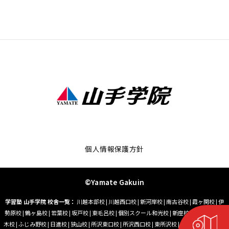
個人情報保護方針
©Yamate Gakuin
学習塾 山手学院 校舎一覧：
川越本部校
|
川越西口校
|
新河岸校
|
南古谷校
|
霞ヶ関校
|
伊
勢原校
|
鶴ヶ島校
|
若葉校
|
坂戸校
|
東毛呂校
|
個別スクール和光校
|
新座校
|
朝霞台校
|
志
木校
|
ふじみ野校
|
日進校
|
狭山校
|
所沢東口校
|
所沢西口校
|
東所沢校
|
小手指校
|
藤沢校
|