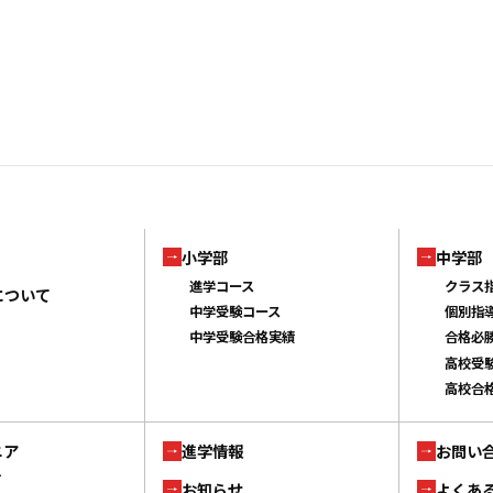
小学部
中学部
進学コース
クラス
について
中学受験コース
個別指
中学受験合格実績
合格必
高校受
高校合
ニア
進学情報
お問い
ブ
お知らせ
よくあ