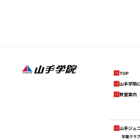
TOP
山手学院
教室案内
山手ジュ
学童クラ