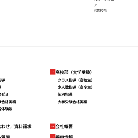
ア
高校部
#
高校部（大学受験）
指導
クラス指導（高校生）
導
少人数指導（高卒生）
勝ゼミ
個別指導
験合格実績
大学受験合格実績
格体験談
合わせ／資料請求
会社概要
る質問
採用情報