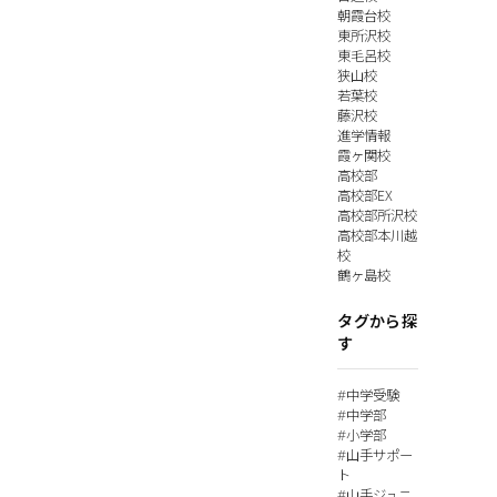
朝霞台校
東所沢校
東毛呂校
狭山校
若葉校
藤沢校
進学情報
霞ヶ関校
高校部
高校部EX
高校部所沢校
高校部本川越
校
鶴ヶ島校
タグから探
す
中学受験
#
中学部
#
小学部
#
山手サポー
#
ト
山手ジュニ
#