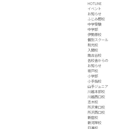
HOTLINE
イベント
お知らせ
ふじみ野校
中学受験
中学部
伊勢原校
個別スクール
和光校
入間校
南古谷校
各校舎からの
お知らせ
坂戸校
小学部
小手指校
山手ジュニア
川越本部校
川越西口校
志木校
所沢東口校
所沢西口校
新座校
新河岸校
日進校