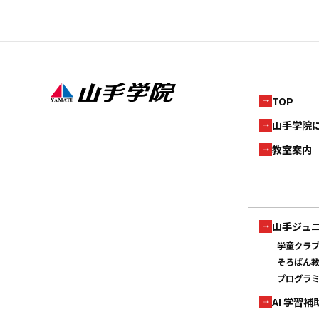
TOP
山手学院
教室案内
山手ジュ
学童クラ
そろばん
プログラ
AI 学習