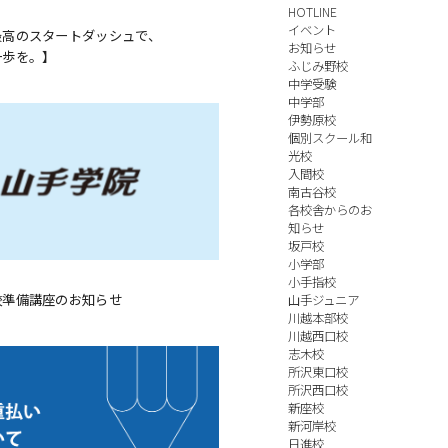
HOTLINE
イベント
最高のスタートダッシュで、
お知らせ
一歩を。】
ふじみ野校
中学受験
中学部
伊勢原校
個別スクール和
光校
入間校
南古谷校
各校舎からのお
知らせ
坂戸校
小学部
小手指校
校準備講座のお知らせ
山手ジュニア
川越本部校
川越西口校
志木校
所沢東口校
所沢西口校
新座校
新河岸校
日進校