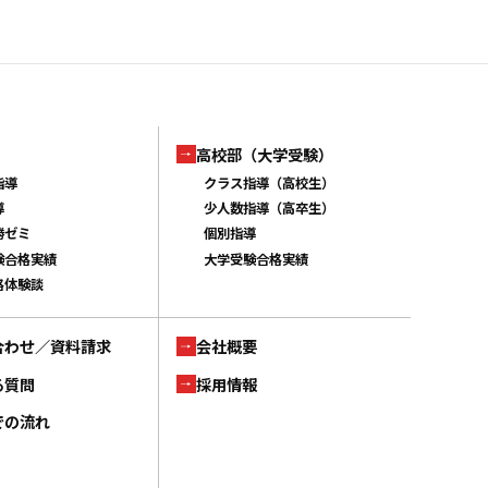
高校部（大学受験）
指導
クラス指導（高校生）
導
少人数指導（高卒生）
勝ゼミ
個別指導
験合格実績
大学受験合格実績
格体験談
合わせ／資料請求
会社概要
る質問
採用情報
での流れ