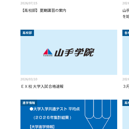
2026/07/15
202
【高校部】夏期講習の案内
山
を始
高校部
各
2026/03/10
202
ＥＸ校 大学入試合格速報
３月
進学情報
高