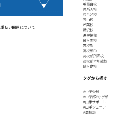
朝霞台校
東所沢校
東毛呂校
狭山校
若葉校
二重払い問題について
藤沢校
進学情報
霞ヶ関校
高校部
高校部EX
高校部所沢校
高校部本川越校
鶴ヶ島校
タグから探す
中学受験
#
中学部
小学部
#
#
山手サポート
#
山手ジュニア
#
高校部
#