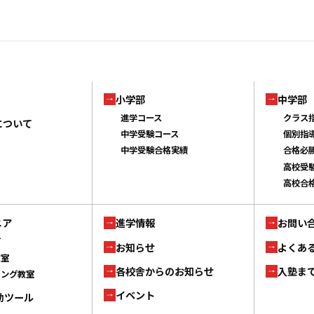
小学部
中学部
進学コース
クラス
について
中学受験コース
個別指
中学受験合格実績
合格必
高校受
高校合
ニア
進学情報
お問い
ブ
お知らせ
よくあ
教室
各校舎からのお知らせ
入塾ま
ミング教室
イベント
補助ツール