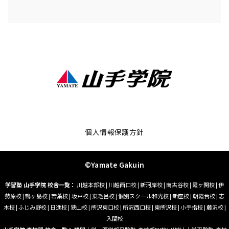
個人情報保護方針
©Yamate Gakuin
学習塾 山手学院 校舎一覧：
川越本部校
|
川越西口校
|
新河岸校
|
南古谷校
|
霞ヶ関校
|
伊
勢原校
|
鶴ヶ島校
|
若葉校
|
坂戸校
|
東毛呂校
|
個別スクール和光校
|
新座校
|
朝霞台校
|
志
木校
|
ふじみ野校
|
日進校
|
狭山校
|
所沢東口校
|
所沢西口校
|
東所沢校
|
小手指校
|
藤沢校
|
入間校