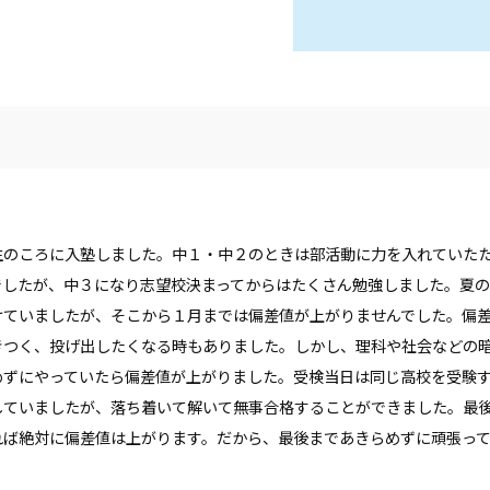
のころに入塾しました。中１・中２のときは部活動に力を入れていた
でしたが、中３になり志望校決まってからはたくさん勉強しました。夏
けていましたが、そこから１月までは偏差値が上がりませんでした。偏
きつく、投げ出したくなる時もありました。しかし、理科や社会などの
めずにやっていたら偏差値が上がりました。受検当日は同じ高校を受験
していましたが、落ち着いて解いて無事合格することができました。最
れば絶対に偏差値は上がります。だから、最後まであきらめずに頑張っ