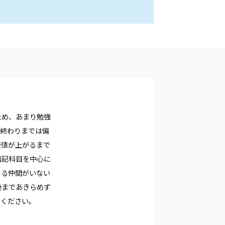
ため、あまり勉強
の終わりまでは偏
差値が上がるまで
暗記科目を中心に
する仲間がいない
後まであきらめず
てください。