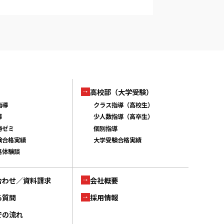
高校部（大学受験）
指導
クラス指導（高校生）
導
少人数指導（高卒生）
勝ゼミ
個別指導
験合格実績
大学受験合格実績
格体験談
合わせ／資料請求
会社概要
る質問
採用情報
での流れ