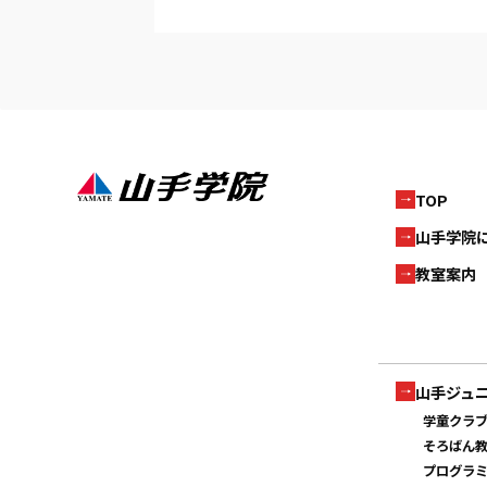
TOP
山手学院
教室案内
山手ジュ
学童クラ
そろばん
プログラ