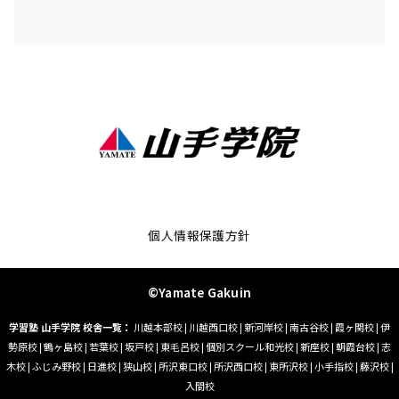
個人情報保護方針
©Yamate Gakuin
学習塾 山手学院 校舎一覧：
川越本部校
|
川越西口校
|
新河岸校
|
南古谷校
|
霞ヶ関校
|
伊
勢原校
|
鶴ヶ島校
|
若葉校
|
坂戸校
|
東毛呂校
|
個別スクール和光校
|
新座校
|
朝霞台校
|
志
木校
|
ふじみ野校
|
日進校
|
狭山校
|
所沢東口校
|
所沢西口校
|
東所沢校
|
小手指校
|
藤沢校
|
入間校