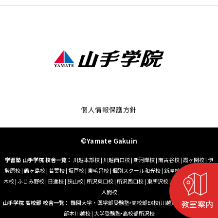
個人情報保護方針
©Yamate Gakuin
学習塾 山手学院 校舎一覧：
川越本部校
|
川越西口校
|
新河岸校
|
南古谷校
|
霞ヶ関校
|
伊
勢原校
|
鶴ヶ島校
|
若葉校
|
坂戸校
|
東毛呂校
|
個別スクール和光校
|
新座校
|
朝霞台校
|
志
木校
|
ふじみ野校
|
日進校
|
狭山校
|
所沢東口校
|
所沢西口校
|
東所沢校
|
小手指校
|
藤沢校
|
入間校
教室案内
山手学院 高校部 校舎一覧：
難関大学・医学部受験塾‣高校部EX校(川越)
|
大学受験塾‣高校
部本川越校
|
大学受験塾‣高校部所沢校