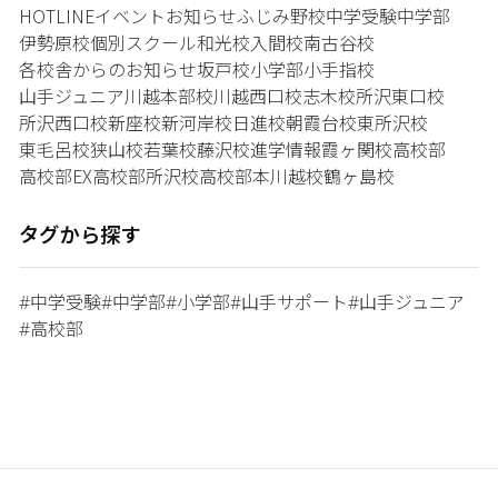
HOTLINE
イベント
お知らせ
ふじみ野校
中学受験
中学部
伊勢原校
個別スクール和光校
入間校
南古谷校
各校舎からのお知らせ
坂戸校
小学部
小手指校
山手ジュニア
川越本部校
川越西口校
志木校
所沢東口校
所沢西口校
新座校
新河岸校
日進校
朝霞台校
東所沢校
東毛呂校
狭山校
若葉校
藤沢校
進学情報
霞ヶ関校
高校部
高校部EX
高校部所沢校
高校部本川越校
鶴ヶ島校
タグから探す
中学受験
中学部
小学部
山手サポート
山手ジュニア
#
#
#
#
#
高校部
#