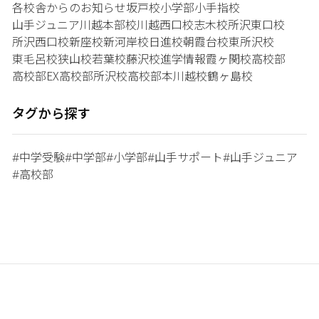
各校舎からのお知らせ
坂戸校
小学部
小手指校
山手ジュニア
川越本部校
川越西口校
志木校
所沢東口校
所沢西口校
新座校
新河岸校
日進校
朝霞台校
東所沢校
東毛呂校
狭山校
若葉校
藤沢校
進学情報
霞ヶ関校
高校部
高校部EX
高校部所沢校
高校部本川越校
鶴ヶ島校
タグから探す
中学受験
中学部
小学部
山手サポート
山手ジュニア
#
#
#
#
#
高校部
#