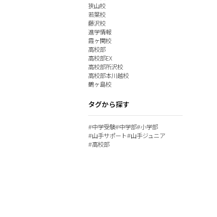
狭山校
若葉校
藤沢校
進学情報
霞ヶ関校
高校部
高校部EX
高校部所沢校
高校部本川越校
鶴ヶ島校
タグから探す
中学受験
中学部
小学部
#
#
#
山手サポート
山手ジュニア
#
#
高校部
#