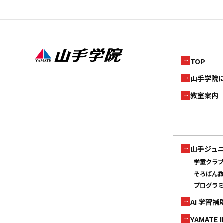
TOP
山手学院
教室案内
山手ジュ
学童クラ
そろばん
プログラ
AI 学習
YAMATE 