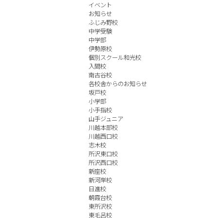
イベント
お知らせ
ふじみ野校
中学受験
中学部
伊勢原校
個別スクール和光校
入間校
南古谷校
各校舎からのお知らせ
坂戸校
小学部
小手指校
山手ジュニア
川越本部校
川越西口校
志木校
所沢東口校
所沢西口校
新座校
新河岸校
日進校
朝霞台校
東所沢校
東毛呂校