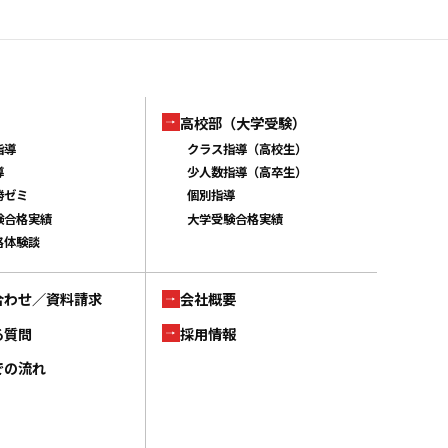
高校部（大学受験）
指導
クラス指導（高校生）
導
少人数指導（高卒生）
勝ゼミ
個別指導
験合格実績
大学受験合格実績
格体験談
合わせ／資料請求
会社概要
る質問
採用情報
での流れ