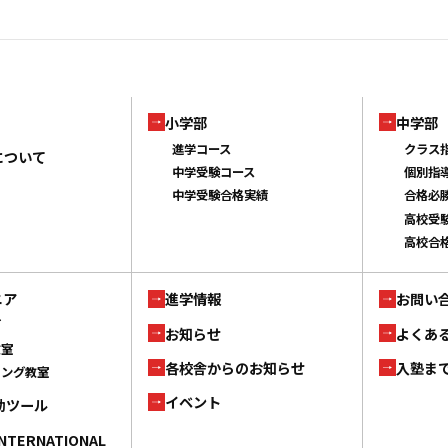
小学部
中学部
進学コース
クラス
について
中学受験コース
個別指
中学受験合格実績
合格必
高校受
高校合
ニア
進学情報
お問い
ブ
お知らせ
よくあ
教室
各校舎からのお知らせ
入塾ま
ミング教室
イベント
補助ツール
INTERNATIONAL